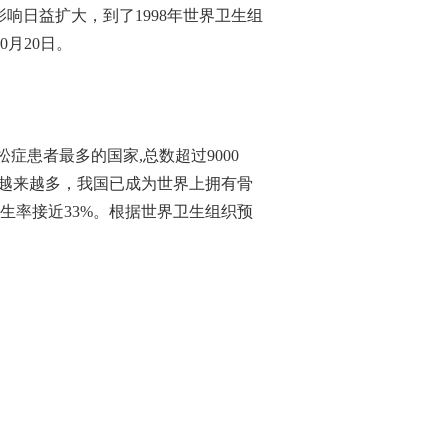
影响日益扩大，到了
1998
年世界卫生组
0
月
20
日。
松症患者最多的国家
,
总数超过
9000
也越来越多，我国已成为世界上拥有骨
生率接近
33%
。根据世界卫生组织预