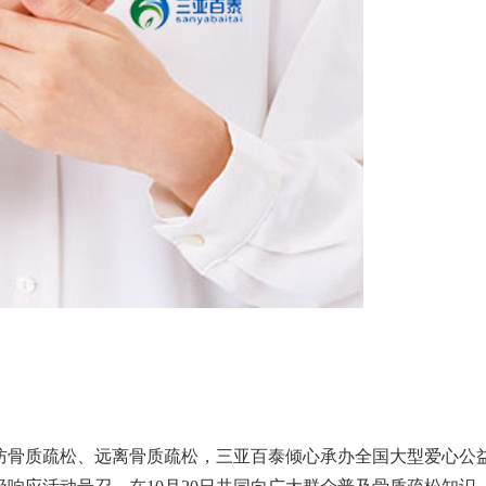
防骨质疏松、远离骨质疏松，三亚百泰倾心承办全国大型爱心公