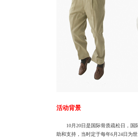
活动背景
10
月
20
日是国际骨质疏松日，国
助和支持，当时定于每年
6
月
24
日为世