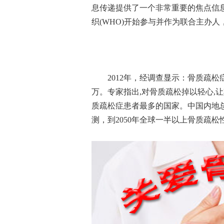
息传递提供了一个非常重要的焦点信
织
(WHO)
开始参与并作为联合主办人
2012
年，经调查显示：骨质疏松
万。专家指出
,
对骨质疏松掉以轻心
,
让
质疏松症患者最多的国家。中国内地
测，到
2050
年全球一半以上骨质疏松