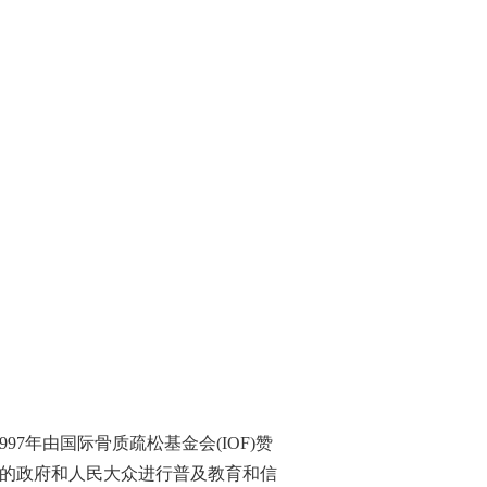
997
年由国际骨质疏松基金会
(IOF)
赞
的政府和人民大众进行普及教育和信