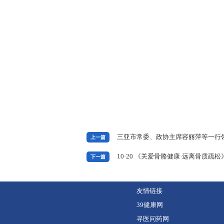
三亚市常委、政协主席容丽萍等一行
上一篇
10·20 《关爱骨骼健康·远离骨质疏
下一篇
友情链接
39健康网
寻医问药网