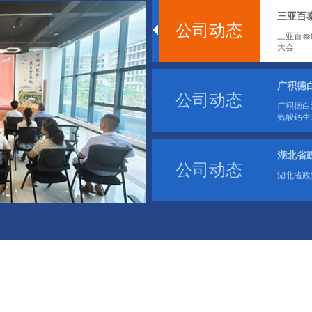
三亚百
公司动态
三亚百泰
大会
广积德
公司动态
广积德白
氨酸钙生
湖北省
公司动态
湖北省政
1
2