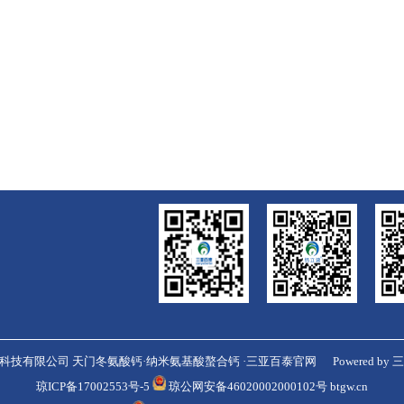
科技有限公司 天门冬氨酸钙·纳米氨基酸螯合钙 ·三亚百泰官网
Powered by
三
琼ICP备17002553号-5
琼公网安备46020002000102号
btgw.cn