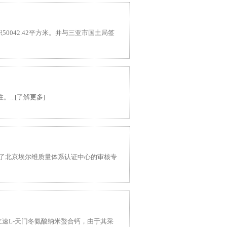
50042.42平方米。并与三亚市国土局签
...
[了解更多]
来了北京埃尔维质量体系认证中心的审核专
立速L-天门冬氨酸纳米螯合钙，由于其采