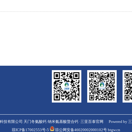
科技有限公司 天门冬氨酸钙·纳米氨基酸螯合钙 ·三亚百泰官网
Powered by
三
琼ICP备17002553号-5
琼公网安备46020002000102号
btgw.cn