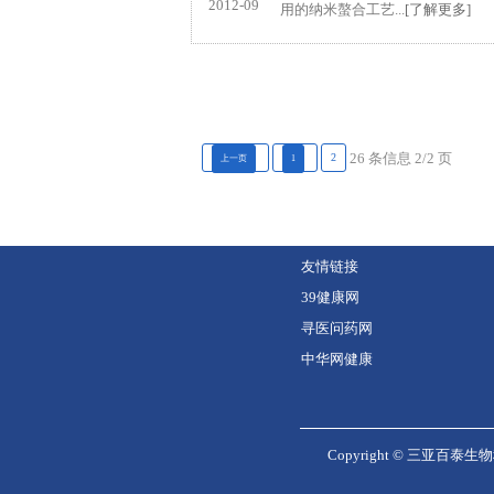
2012-09
用的纳米螯合工艺...
[了解更多]
2
26 条信息 2/2 页
上一页
1
友情链接
39健康网
寻医问药网
中华网健康
Copyright ©
三亚百泰生物